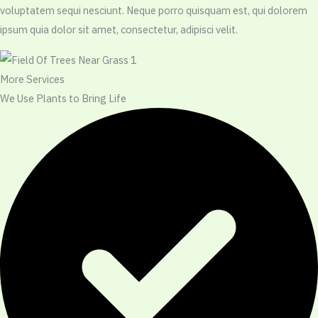
voluptatem sequi nesciunt. Neque porro quisquam est, qui dolorem
ipsum quia dolor sit amet, consectetur, adipisci velit.
More Services​
We Use Plants to Bring Life