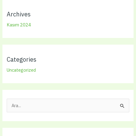
Archives
Kasım 2024
Categories
Uncategorized
S
e
a
r