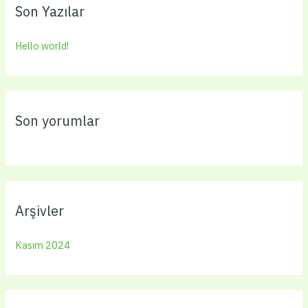
c
Son Yazılar
h
f
Hello world!
o
r
:
Son yorumlar
Arşivler
Kasım 2024