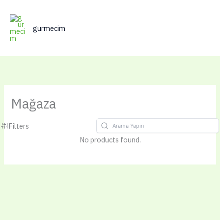
İçeriğe
atla
gurmecim
Mağaza
Filters
No products found.