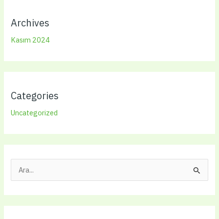
Archives
Kasım 2024
Categories
Uncategorized
S
e
a
r