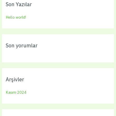
c
Son Yazılar
h
f
Hello world!
o
r
:
Son yorumlar
Arşivler
Kasım 2024