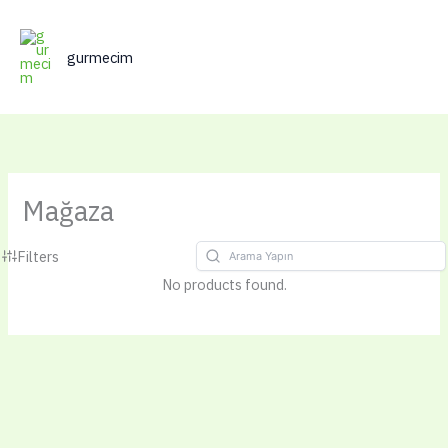
İçeriğe
atla
gurmecim
Mağaza
Filters
No products found.